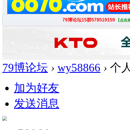
79博论坛
›
wy58866
›
个
加为好友
发送消息