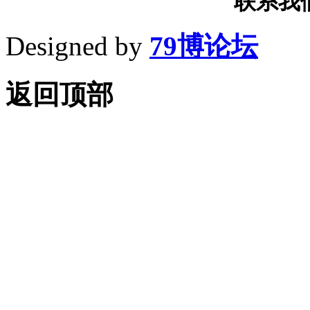
联系我们T
Designed by
79博论坛
返回顶部