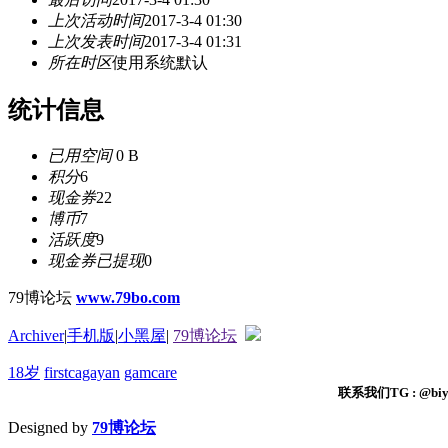
上次活动时间
2017-3-4 01:30
上次发表时间
2017-3-4 01:31
所在时区
使用系统默认
统计信息
已用空间
0 B
积分
6
现金券
22
博币
7
活跃度
9
现金券已提现
0
79博论坛
www.79bo.com
Archiver
|
手机版
|
小黑屋
|
79博论坛
18岁
firstcagayan
gamcare
联系我们TG : @biyi
Designed by
79博论坛