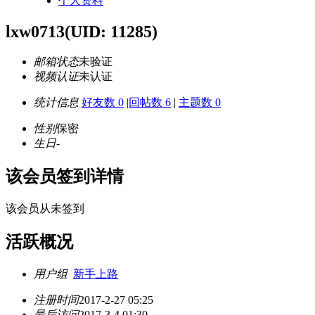
个人资料
lxw0713
(UID: 11285)
邮箱状态
未验证
视频认证
未认证
统计信息
好友数 0
|
回帖数 6
|
主题数 0
性别
保密
生日
-
该会员签到详情
该会员从未签到
活跃概况
用户组
新手上路
注册时间
2017-2-27 05:25
最后访问
2017-3-4 01:30