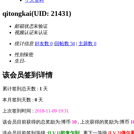
个人资料
qitongkai
(UID: 21431)
邮箱状态
未验证
视频认证
未认证
统计信息
好友数 0
|
回帖数 50
|
主题数 0
性别
保密
生日
-
该会员签到详情
累计签到总天数 :
1
天
本月签到天数 :
0
天
上次签到时间 :
2018-11-09 19:31
该会员目前获得的总奖励为:博币
10
, 上次获得的奖励为:博币
1
该会员目前签到等级 :
[LV.1]初来乍到
, 离下一等级
[LV.2]偶尔