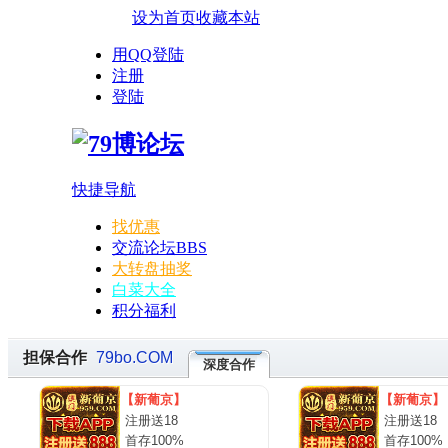
设为首页
收藏本站
用QQ登陆
注册
登陆
快捷导航
找优惠
交流论坛
BBS
大转盘抽奖
白菜大全
积分福利