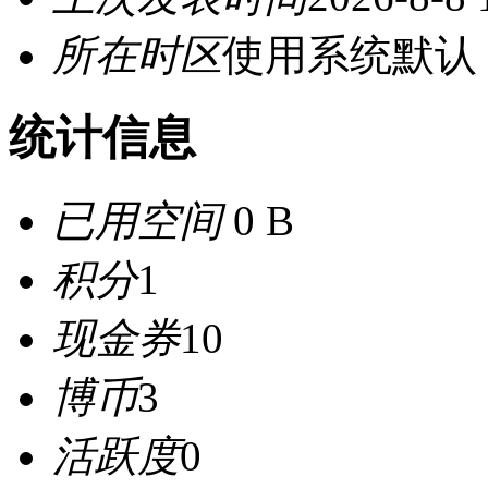
所在时区
使用系统默认
统计信息
已用空间
0 B
积分
1
现金券
10
博币
3
活跃度
0