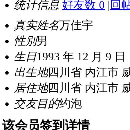
统计信息
好友数 0
|
回帖
真实姓名
万佳宇
性别
男
生日
1993 年 12 月 9 日
出生地
四川省 内江市 
居住地
四川省 内江市 
交友目的
约泡
该会员签到详情