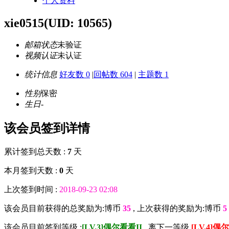
个人资料
xie0515
(UID: 10565)
邮箱状态
未验证
视频认证
未认证
统计信息
好友数 0
|
回帖数 604
|
主题数 1
性别
保密
生日
-
该会员签到详情
累计签到总天数 :
7
天
本月签到天数 :
0
天
上次签到时间 :
2018-09-23 02:08
该会员目前获得的总奖励为:博币
35
, 上次获得的奖励为:博币
5
该会员目前签到等级 :
[LV.3]偶尔看看II
, 离下一等级
[LV.4]偶