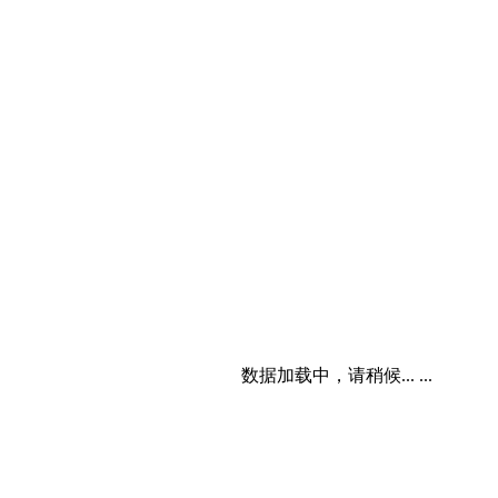
数据加载中，请稍候... ...