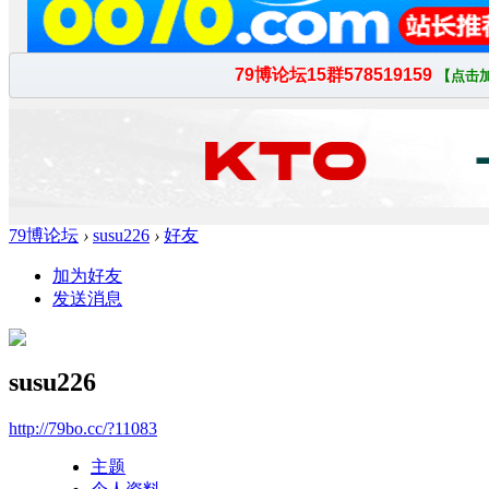
79博论坛
›
susu226
›
好友
加为好友
发送消息
susu226
http://79bo.cc/?11083
主题