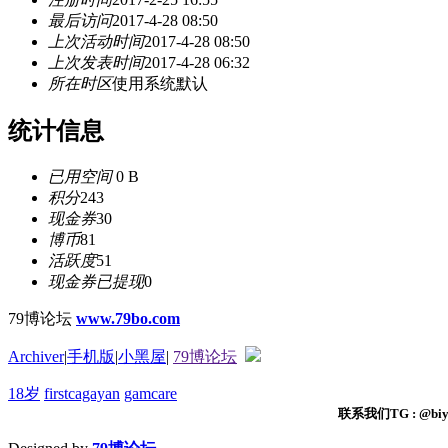
最后访问
2017-4-28 08:50
上次活动时间
2017-4-28 08:50
上次发表时间
2017-4-28 06:32
所在时区
使用系统默认
统计信息
已用空间
0 B
积分
243
现金券
30
博币
81
活跃度
51
现金券已提现
0
79博论坛
www.79bo.com
Archiver
|
手机版
|
小黑屋
|
79博论坛
18岁
firstcagayan
gamcare
联系我们TG : @biyi