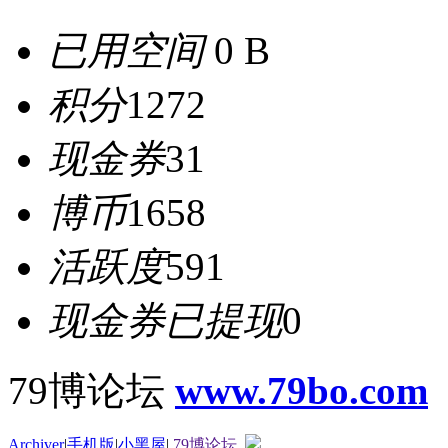
已用空间
0 B
积分
1272
现金券
31
博币
1658
活跃度
591
现金券已提现
0
79博论坛
www.79bo.com
Archiver
|
手机版
|
小黑屋
|
79博论坛