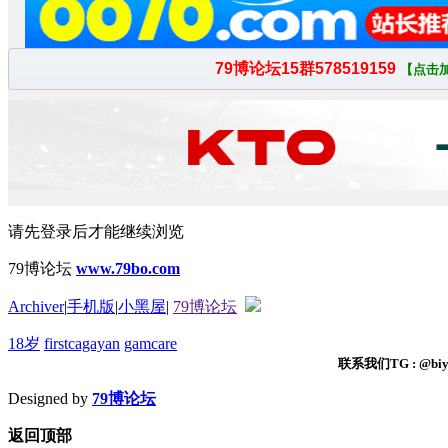
请先登录后才能继续浏览
79博论坛
www.79bo.com
Archiver
|
手机版
|
小黑屋
|
79博论坛
18岁
firstcagayan
gamcare
联系我们TG : @biyi
Designed by
79博论坛
返回顶部