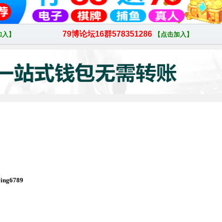
ng6789