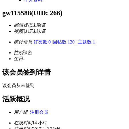
个人资料
gw115588
(UID: 266)
邮箱状态
未验证
视频认证
未认证
统计信息
好友数 0
|
回帖数 120
|
主题数 1
性别
保密
生日
-
该会员签到详情
该会员从未签到
活跃概况
用户组
注册会员
在线时间
14 小时
注册时间
2017-1-3 23:46