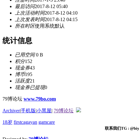
最后访问
2017-8-12 05:40
上次活动时间
2017-8-12 04:10
上次发表时间
2017-8-12 04:15
所在时区
使用系统默认
统计信息
已用空间
0 B
积分
152
现金券
43
博币
195
活跃度
21
现金券已提现
0
79博论坛
www.79bo.com
Archiver
|
手机版
|
小黑屋
|
79博论坛
18岁
firstcagayan
gamcare
联系我们TG : @biyi