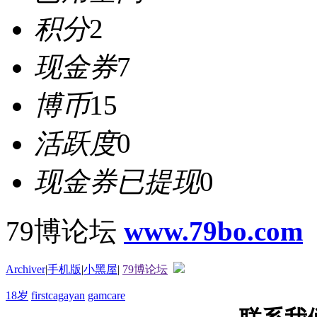
积分
2
现金券
7
博币
15
活跃度
0
现金券已提现
0
79博论坛
www.79bo.com
Archiver
|
手机版
|
小黑屋
|
79博论坛
18岁
firstcagayan
gamcare