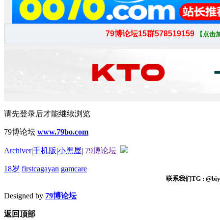
请先登录后才能继续浏览
79博论坛
www.79bo.com
Archiver
|
手机版
|
小黑屋
|
79博论坛
18岁
firstcagayan
gamcare
联系我们TG : @biyi
Designed by
79博论坛
返回顶部