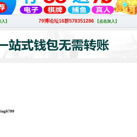
ng6789