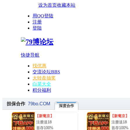
设为首页
收藏本站
用QQ登陆
注册
登陆
快捷导航
找优惠
交流论坛
BBS
大转盘抽奖
白菜大全
积分福利