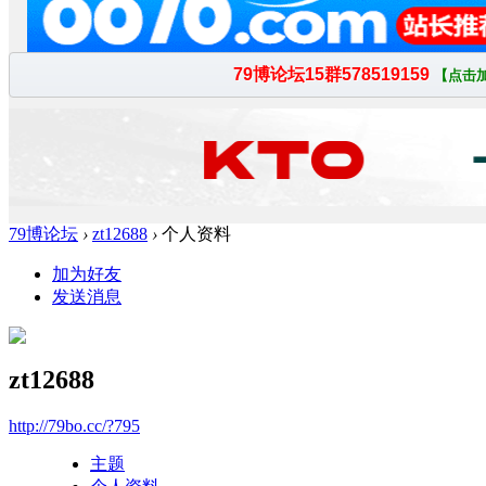
79博论坛
›
zt12688
›
个人资料
加为好友
发送消息
zt12688
http://79bo.cc/?795
主题