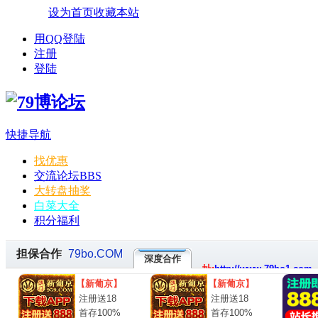
设为首页
收藏本站
用QQ登陆
注册
登陆
快捷导航
找优惠
交流论坛
BBS
大转盘抽奖
白菜大全
积分福利