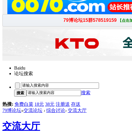
Baidu
论坛搜索
搜索
搜索
热搜:
免费白菜
18元
38元
注册送
存送
79博论坛
»
交流论坛
›
综合讨论
›
交流大厅
交流大厅