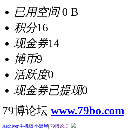
已用空间
0 B
积分
16
现金券
14
博币
9
活跃度
0
现金券已提现
0
79博论坛
www.79bo.com
Archiver
|
手机版
|
小黑屋
|
79博论坛