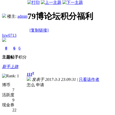
79博论坛积分福利
楼主:
admin
[复制链接]
lxw0713
0
6
6
主题
帖子
积分
新手上路
#
111
发表于 2017-3-3 23:09:31
|
只看该作者
博币
怎么 申请
7
活跃度
9
现金券
22