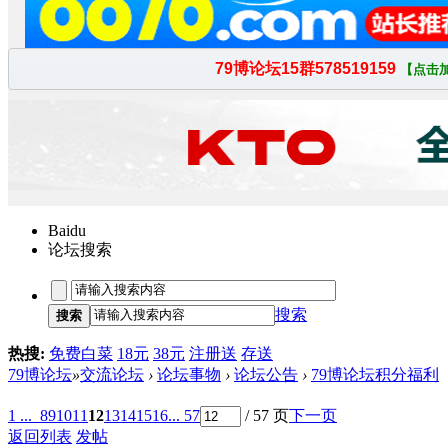
Baidu
论坛搜索
搜索
搜索
热搜:
免费白菜
18元
38元
注册送
存送
79博论坛
»
交流论坛
›
论坛事物
›
论坛公告
›
79博论坛积分福利
1 ...
8
9
10
11
12
13
14
15
16
... 57
/ 57 页
下一页
返回列表
发帖