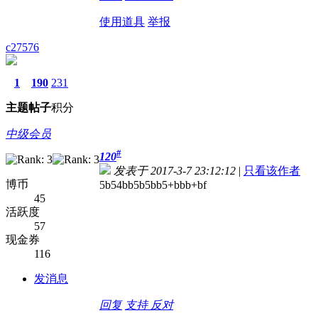
使用道具
举报
c27576
1
190
231
主题
帖子
积分
中级会员
#
120
发表于 2017-3-7 23:12:12
|
只看该作者
博币
5b54bb5b5bb5+bbb+bf
45
活跃度
57
现金券
116
发消息
回复
支持
反对