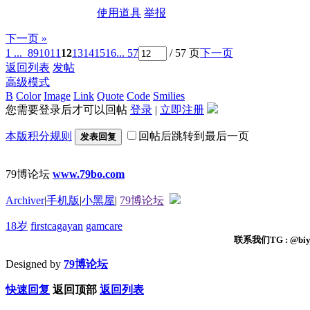
使用道具
举报
下一页 »
1 ...
8
9
10
11
12
13
14
15
16
... 57
/ 57 页
下一页
返回列表
发帖
高级模式
B
Color
Image
Link
Quote
Code
Smilies
您需要登录后才可以回帖
登录
|
立即注册
本版积分规则
回帖后跳转到最后一页
发表回复
79博论坛
www.79bo.com
Archiver
|
手机版
|
小黑屋
|
79博论坛
18岁
firstcagayan
gamcare
联系我们TG : @biyi
Designed by
79博论坛
快速回复
返回顶部
返回列表