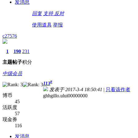
发消息
回复
支持
反对
使用道具
举报
c27576
1
190
231
主题
帖子
积分
中级会员
#
113
发表于 2017-3-4 18:50:41
|
只看该作者
博币
ghhgillo.ului00000000
45
活跃度
57
现金券
116
发消息