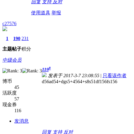
回复
支持
反对
使用道具
举报
c27576
1
190
231
主题
帖子
积分
中级会员
#
119
发表于 2017-3-7 23:08:55
|
只看该作者
博币
d56ad54+dgs5+4564+s8s51df156fs156
45
活跃度
57
现金券
116
发消息
回复
支持
反对