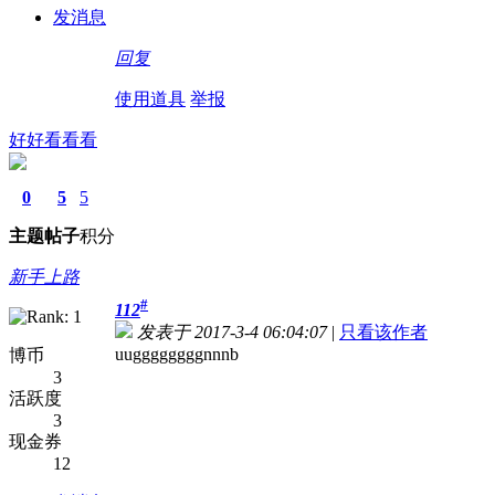
发消息
回复
使用道具
举报
好好看看看
0
5
5
主题
帖子
积分
新手上路
#
112
发表于 2017-3-4 06:04:07
|
只看该作者
uuggggggggnnnb
博币
3
活跃度
3
现金券
12