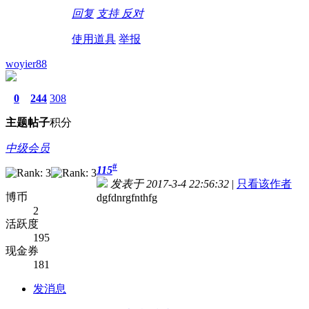
回复
支持
反对
使用道具
举报
woyier88
0
244
308
主题
帖子
积分
中级会员
#
115
发表于 2017-3-4 22:56:32
|
只看该作者
博币
dgfdnrgfnthfg
2
活跃度
195
现金券
181
发消息