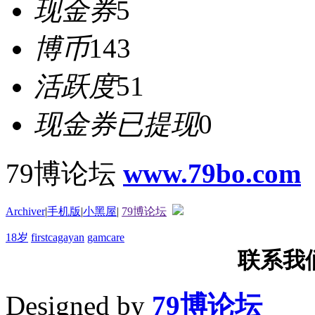
现金券
5
博币
143
活跃度
51
现金券已提现
0
79博论坛
www.79bo.com
Archiver
|
手机版
|
小黑屋
|
79博论坛
18岁
firstcagayan
gamcare
联系我们T
Designed by
79博论坛