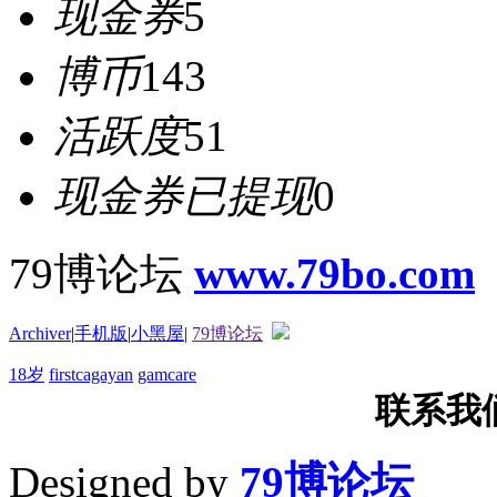
现金券
5
博币
143
活跃度
51
现金券已提现
0
79博论坛
www.79bo.com
Archiver
|
手机版
|
小黑屋
|
79博论坛
18岁
firstcagayan
gamcare
联系我们T
Designed by
79博论坛