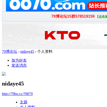
79博论坛
›
nidaye45
›
个人资料
加为好友
发送消息
nidaye45
http://79bo.cc/?9879
主题